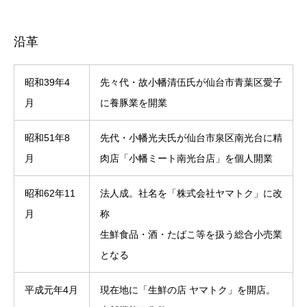
沿革
昭和39年4
先々代・故小幡清伍氏が仙台市青葉区愛子
月
に養豚業を開業
昭和51年8
先代・小幡光夫氏が仙台市泉区南光台に精
月
肉店「小幡ミート南光台店」を個人開業
昭和62年11
法人成。社名を「株式会社ヤマトク」に改
月
称
生鮮食品・酒・たばこ等を扱う総合小売業
となる
平成元年4月
現在地に「生鮮の店 ヤマトク」を開店。