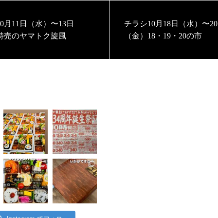
0月11日（水）〜13日
チラシ10月18日（水）〜2
特売のヤマトク旋風
（金）18・19・20の市